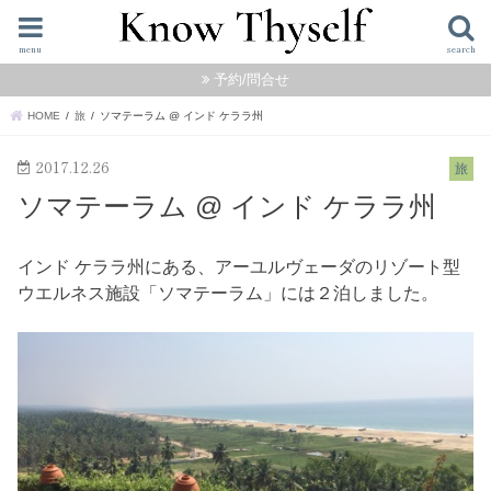
menu
search
予約/問合せ
HOME
旅
ソマテーラム @ インド ケララ州
2017.12.26
旅
ソマテーラム @ インド ケララ州
インド ケララ州にある、アーユルヴェーダのリゾート型
ウエルネス施設「ソマテーラム」には２泊しました。