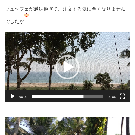
ブュッフェが満足過ぎて、注文する気に全くなりません
でしたが
動
画
プ
レ
ー
ヤ
ー
00:00
00:08