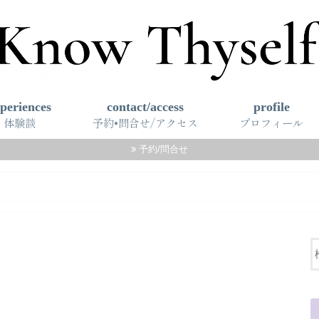
periences
contact/access
profile
体験談
予約•問合せ/アクセス
プロフィール
予約/問合せ
るコースセッション
プライバシー ポリシー