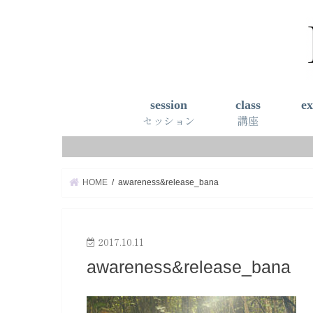
session
class
ex
セッション
講座
心理療法
算命学鑑定
キネシオロジー
フラワーエッセンス
自分を知るセッション
顔ヨガ講座
ワークショップ
自分を知
HOME
awareness&release_bana
2017.10.11
awareness&release_bana