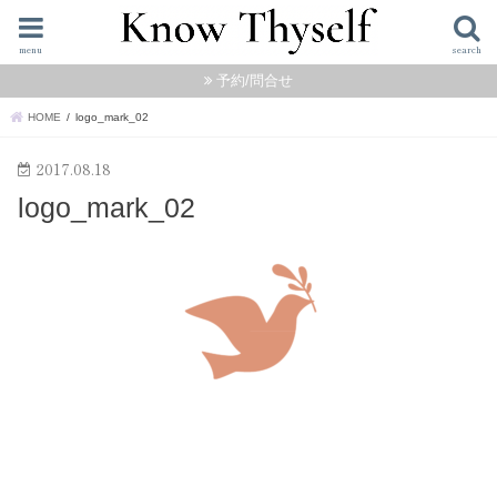
menu
search
予約/問合せ
HOME
logo_mark_02
2017.08.18
logo_mark_02