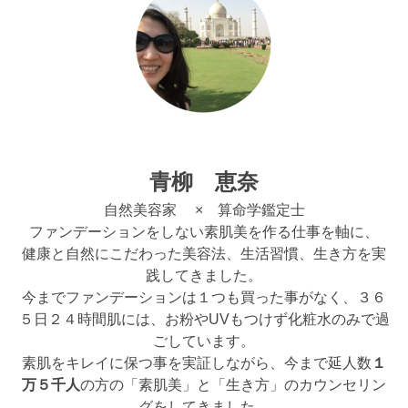
青柳 恵奈
自然美容家 × 算命学鑑定士
ファンデーションをしない素肌美を作る仕事を軸に、
健康と自然にこだわった美容法、生活習慣、生き方を実
践してきました。
今までファンデーションは１つも買った事がなく、３６
５日２４時間肌には、お粉やUVもつけず化粧水のみで過
ごしています。
素肌をキレイに保つ事を実証しながら、今まで延人数
１
万５千人
の方の「素肌美」と「生き方」のカウンセリン
グをしてきました。