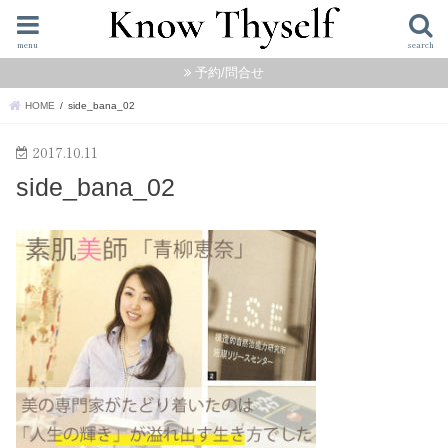
menu
search
予約/問合せ
HOME
side_bana_02
2017.10.11
side_bana_02