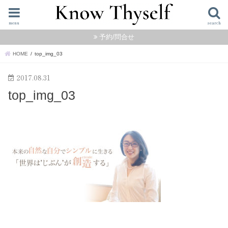
menu
search
予約/問合せ
HOME
top_img_03
2017.08.31
top_img_03