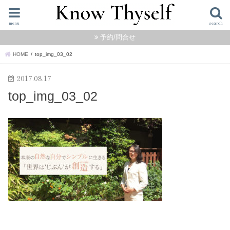
menu
search
予約/問合せ
HOME
top_img_03_02
2017.08.17
top_img_03_02