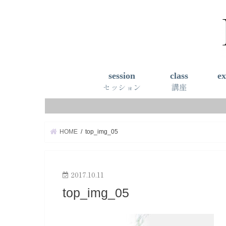
session
class
ex
セッション
講座
心理療法
算命学鑑定
キネシオロジー
フラワーエッセンス
自分を知るセッション
顔ヨガ講座
ワークショップ
自分を知
HOME
top_img_05
2017.10.11
top_img_05