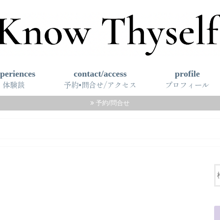
periences
contact/access
profile
体験談
予約•問合せ/アクセス
プロフィール
予約/問合せ
るコースセッション
プライバシー ポリシー